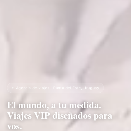
✦ Agencia de viajes · Punta del Este, Uruguay
El mundo, a tu medida.
Viajes VIP diseñados para
vos.