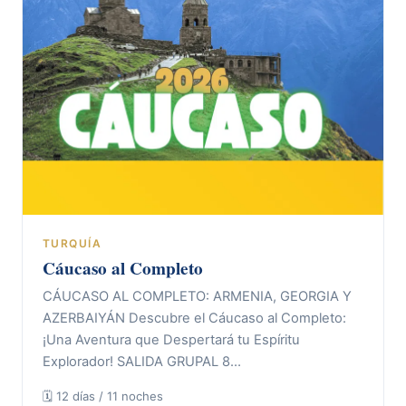
TURQUÍA
Cáucaso al Completo
CÁUCASO AL COMPLETO: ARMENIA, GEORGIA Y
AZERBAIYÁN Descubre el Cáucaso al Completo:
¡Una Aventura que Despertará tu Espíritu
Explorador! SALIDA GRUPAL 8…
🗓 12 días / 11 noches