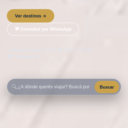
Ver destinos →
💬 Consultar por WhatsApp
✈️ Circuitos internacionales
🧳 Viajes a medida
🌍 6 continentes
🔍
Buscar