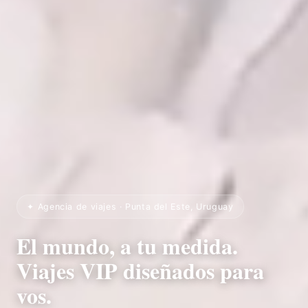
✦ Agencia de viajes · Punta del Este, Uruguay
El mundo, a tu medida.
Viajes VIP diseñados para
vos.