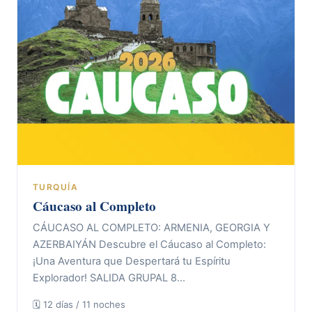
TURQUÍA
Cáucaso al Completo
CÁUCASO AL COMPLETO: ARMENIA, GEORGIA Y
AZERBAIYÁN Descubre el Cáucaso al Completo:
¡Una Aventura que Despertará tu Espíritu
Explorador! SALIDA GRUPAL 8…
🗓 12 días / 11 noches