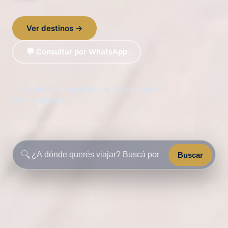
Ver destinos →
💬 Consultar por WhatsApp
✈️ Circuitos internacionales
🧳 Viajes a medida
🌍 6 continentes
🔍
Buscar