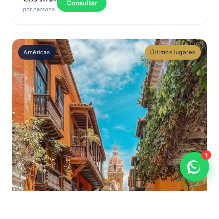
Consultar
por persona
Américas
Últimos lugares
1