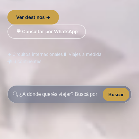
Ver destinos →
💬 Consultar por WhatsApp
✈️ Circuitos internacionales
🧳 Viajes a medida
🌍 6 continentes
🔍
Buscar