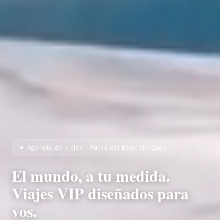
✦ Agencia de viajes · Punta del Este, Uruguay
El mundo, a tu medida.
Viajes VIP diseñados para
vos.