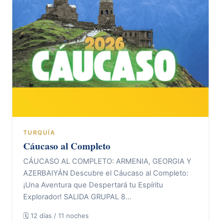
TURQUÍA
Cáucaso al Completo
CÁUCASO AL COMPLETO: ARMENIA, GEORGIA Y
AZERBAIYÁN Descubre el Cáucaso al Completo:
¡Una Aventura que Despertará tu Espíritu
Explorador! SALIDA GRUPAL 8…
🗓 12 días / 11 noches