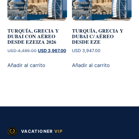
TURQUÍA, GRECIA Y
TURQUÍA, GRECIA Y
DUBAI CON AÉREO
DUBAI C/ AÉREO
DESDE EZEIZA 2026
DESDE EZE
El
El
USD
4,489.00
USD
3,967.00
USD
3,947.00
precio
precio
original
actual
Añadir al carrito
Añadir al carrito
era:
es:
USD 4,489.00.
USD 3,967.00.
VACATIONER
VIP