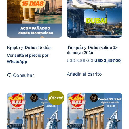
Egipto y Dubai 15 días
Turquía y Dubai salida 23
de mayo 2026
Consultá el precio por
El
El
USD
3,997.00
USD
3,497.00
WhatsApp
precio
prec
original
actu
Añadir al carrito
💬 Consultar
era:
es:
USD 3,997.00.
USD 
¡Oferta!