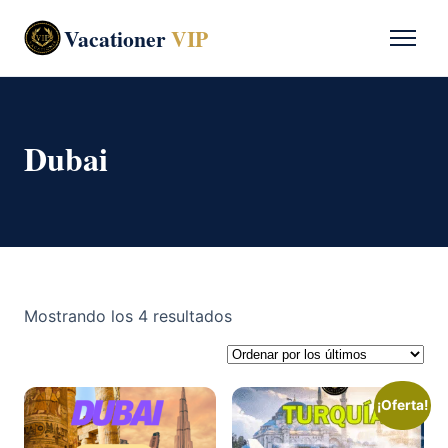
Vacationer
VIP
Dubai
Ordenado
Mostrando los 4 resultados
por
los
últimos
¡Oferta!