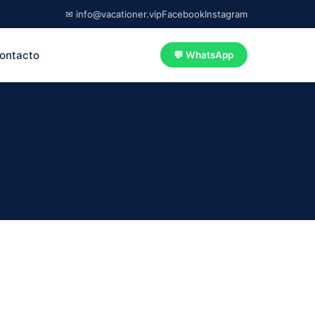
✉ info@vacationer.vip
Facebook
Instagram
ontacto
💬 WhatsApp