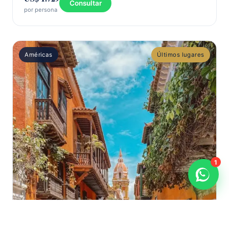
Consultar
por persona
Américas
Últimos lugares
1