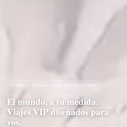
✦ Agencia de viajes · Punta del Este, Uruguay
El mundo, a tu medida.
Viajes VIP diseñados para
vos.