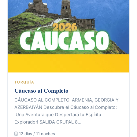
TURQUÍA
Cáucaso al Completo
CÁUCASO AL COMPLETO: ARMENIA, GEORGIA Y
AZERBAIYÁN Descubre el Cáucaso al Completo:
¡Una Aventura que Despertará tu Espíritu
Explorador! SALIDA GRUPAL 8…
🗓 12 días / 11 noches