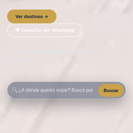
Ver destinos →
💬 Consultar por WhatsApp
✈️ Circuitos internacionales
🧳 Viajes a medida
🌍 6 continentes
🔍
Buscar