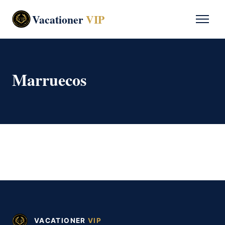
Vacationer
VIP
Marruecos
VACATIONER
VIP