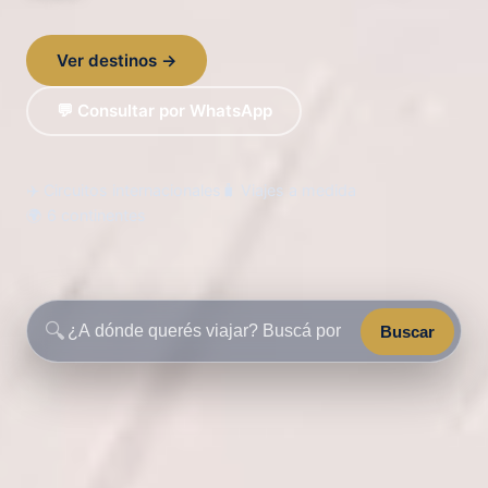
Ver destinos →
💬 Consultar por WhatsApp
✈️ Circuitos internacionales
🧳 Viajes a medida
🌍 6 continentes
🔍
Buscar