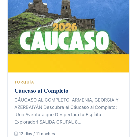
TURQUÍA
Cáucaso al Completo
CÁUCASO AL COMPLETO: ARMENIA, GEORGIA Y
AZERBAIYÁN Descubre el Cáucaso al Completo:
¡Una Aventura que Despertará tu Espíritu
Explorador! SALIDA GRUPAL 8…
🗓 12 días / 11 noches