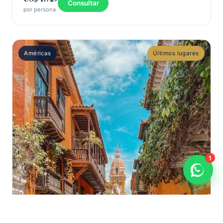
Consultar
por persona
Américas
Últimos lugares
1