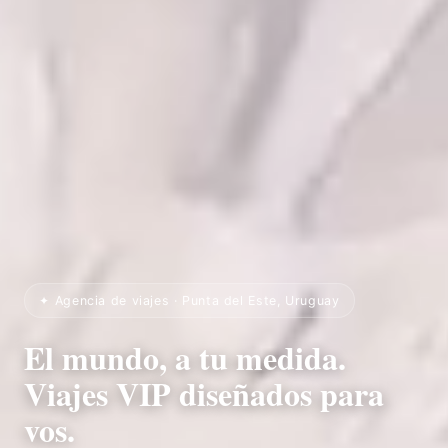
✦ Agencia de viajes · Punta del Este, Uruguay
El mundo, a tu medida.
Viajes VIP diseñados para
vos.