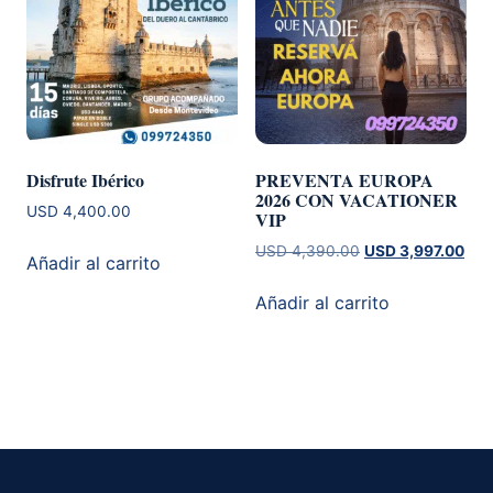
Disfrute Ibérico
PREVENTA EUROPA
2026 CON VACATIONER
USD
4,400.00
VIP
El
El
USD
4,390.00
USD
3,997.00
Añadir al carrito
precio
prec
original
actu
Añadir al carrito
era:
es:
USD 4,390.00.
USD