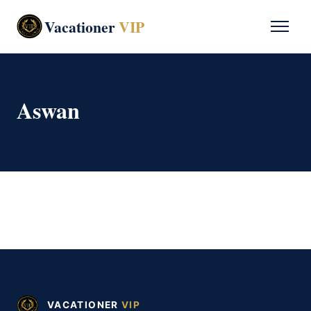
Vacationer
VIP
Aswan
VACATIONER
VIP