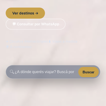
Ver destinos →
💬 Consultar por WhatsApp
✈️ Circuitos internacionales
🧳 Viajes a medida
🌍 6 continentes
🔍
Buscar