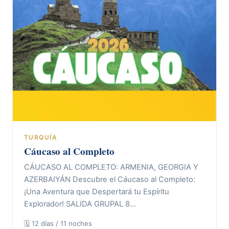
TURQUÍA
Cáucaso al Completo
CÁUCASO AL COMPLETO: ARMENIA, GEORGIA Y
AZERBAIYÁN Descubre el Cáucaso al Completo:
¡Una Aventura que Despertará tu Espíritu
Explorador! SALIDA GRUPAL 8…
🗓 12 días / 11 noches