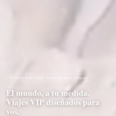
✦ Agencia de viajes · Punta del Este, Uruguay
El mundo, a tu medida.
Viajes VIP diseñados para
vos.