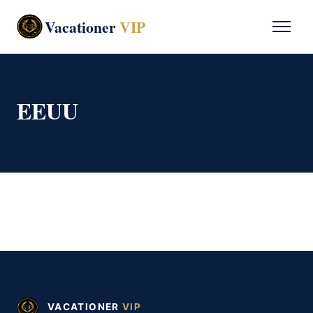
Vacationer
VIP
EEUU
VACATIONER
VIP