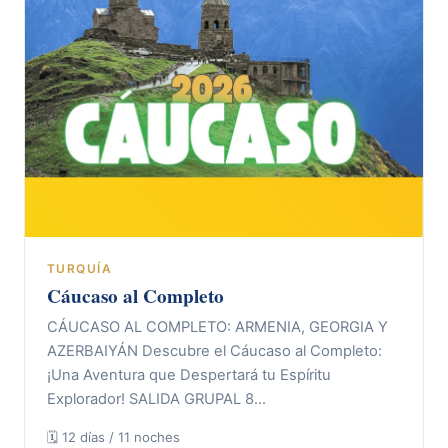
TURQUÍA
Cáucaso al Completo
CÁUCASO AL COMPLETO: ARMENIA, GEORGIA Y
AZERBAIYÁN Descubre el Cáucaso al Completo:
¡Una Aventura que Despertará tu Espíritu
Explorador! SALIDA GRUPAL 8…
🗓 12 días / 11 noches