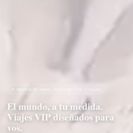
✦ Agencia de viajes · Punta del Este, Uruguay
El mundo, a tu medida.
Viajes VIP diseñados para
vos.