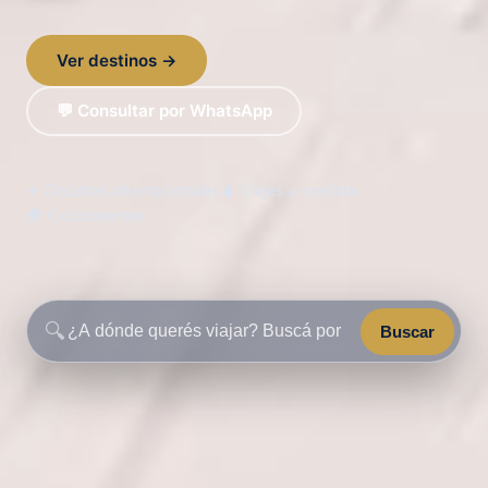
Ver destinos →
💬 Consultar por WhatsApp
✈️ Circuitos internacionales
🧳 Viajes a medida
🌍 6 continentes
🔍
Buscar