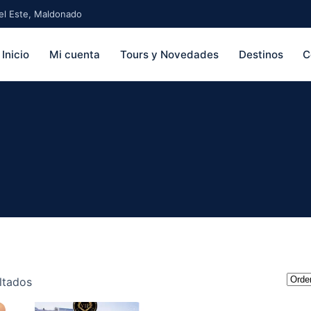
 del Este, Maldonado
Inicio
Mi cuenta
Tours y Novedades
Destinos
C
Ordenado
ltados
por