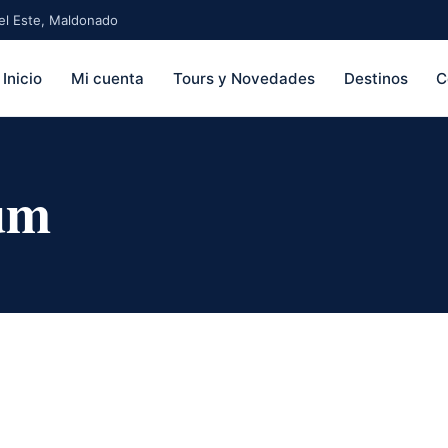
 del Este, Maldonado
Inicio
Mi cuenta
Tours y Novedades
Destinos
C
um