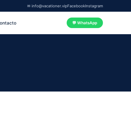
✉ info@vacationer.vip
Facebook
Instagram
ontacto
💬 WhatsApp