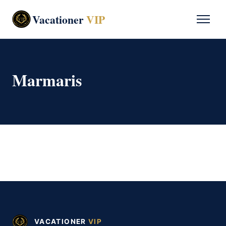
Vacationer
VIP
Marmaris
VACATIONER
VIP