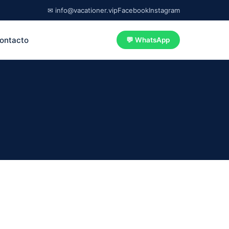
✉ info@vacationer.vip
Facebook
Instagram
ontacto
💬 WhatsApp