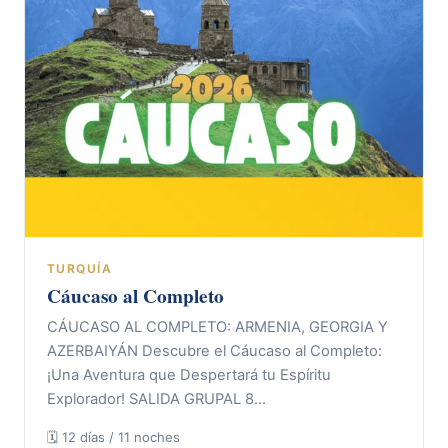
TURQUÍA
Cáucaso al Completo
CÁUCASO AL COMPLETO: ARMENIA, GEORGIA Y
AZERBAIYÁN Descubre el Cáucaso al Completo:
¡Una Aventura que Despertará tu Espíritu
Explorador! SALIDA GRUPAL 8…
🗓 12 días / 11 noches