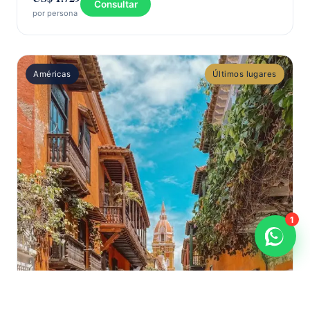
Consultar
por persona
Américas
Últimos lugares
1