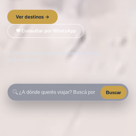
Ver destinos →
💬 Consultar por WhatsApp
✈️ Circuitos internacionales
🧳 Viajes a medida
🌍 6 continentes
🔍
Buscar