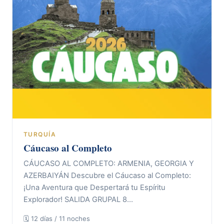
TURQUÍA
Cáucaso al Completo
CÁUCASO AL COMPLETO: ARMENIA, GEORGIA Y
AZERBAIYÁN Descubre el Cáucaso al Completo:
¡Una Aventura que Despertará tu Espíritu
Explorador! SALIDA GRUPAL 8…
🗓 12 días / 11 noches