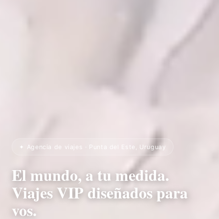
✦ Agencia de viajes · Punta del Este, Uruguay
El mundo, a tu medida.
Viajes VIP diseñados para
vos.