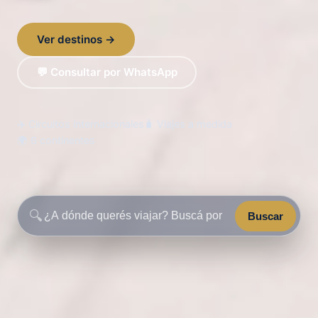
Ver destinos →
💬 Consultar por WhatsApp
✈️ Circuitos internacionales
🧳 Viajes a medida
🌍 6 continentes
🔍
Buscar