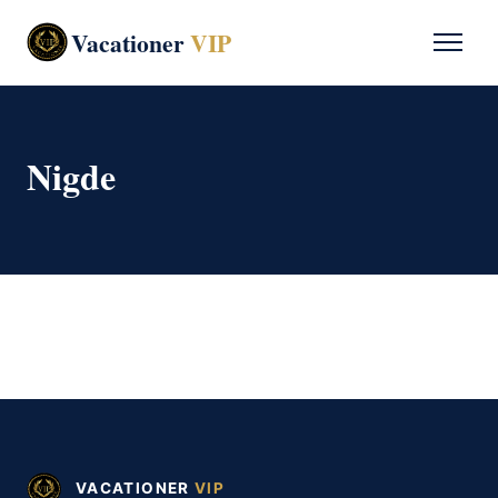
Vacationer
VIP
Nigde
VACATIONER
VIP