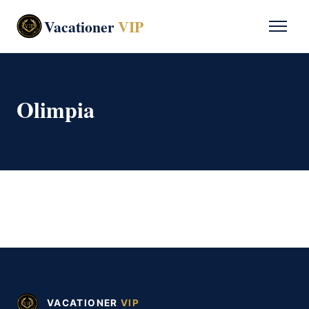
Vacationer
VIP
Olimpia
VACATIONER
VIP