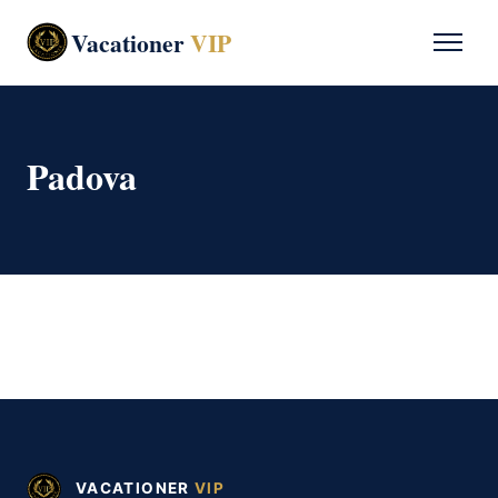
Vacationer
VIP
Padova
VACATIONER
VIP