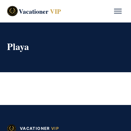
Vacationer
VIP
Playa
VACATIONER
VIP