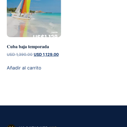
Cuba baja temporada
El
El
USD
1,390.00
USD
1,129.00
precio
precio
original
actual
Añadir al carrito
era:
es:
USD 1,390.00.
USD 1,129.00.