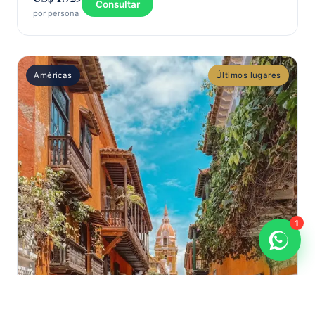
Consultar
por persona
Américas
Últimos lugares
1