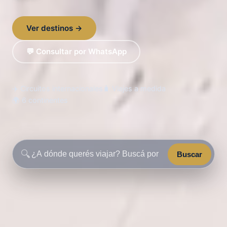
Ver destinos →
💬 Consultar por WhatsApp
✈️ Circuitos internacionales
🧳 Viajes a medida
🌍 6 continentes
🔍
Buscar