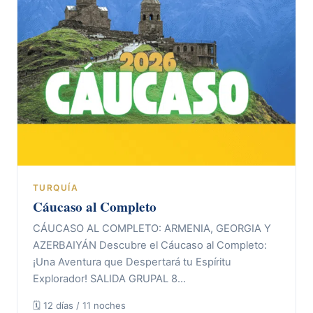
TURQUÍA
Cáucaso al Completo
CÁUCASO AL COMPLETO: ARMENIA, GEORGIA Y
AZERBAIYÁN Descubre el Cáucaso al Completo:
¡Una Aventura que Despertará tu Espíritu
Explorador! SALIDA GRUPAL 8…
🗓 12 días / 11 noches