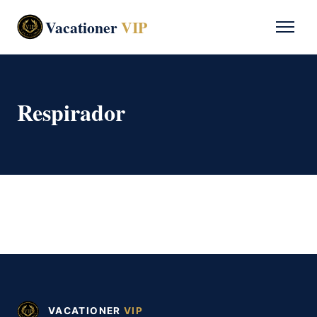
Vacationer
VIP
Respirador
VACATIONER
VIP