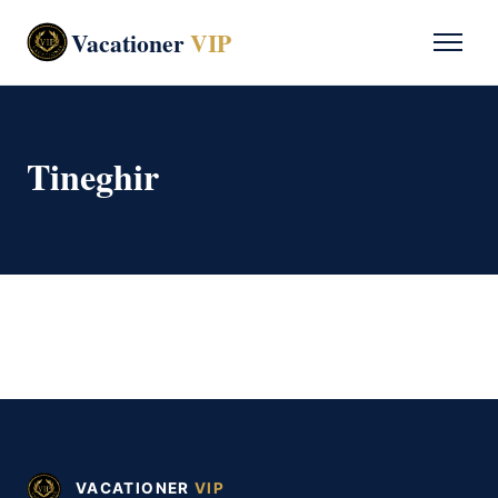
Vacationer
VIP
Tineghir
VACATIONER
VIP