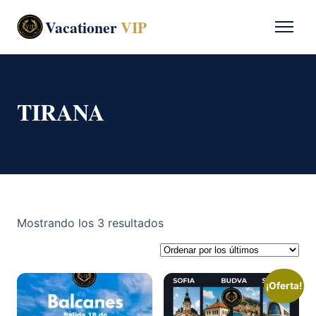
Vacationer
VIP
TIRANA
Ordenado
Mostrando los 3 resultados
por
los
últimos
¡Oferta!