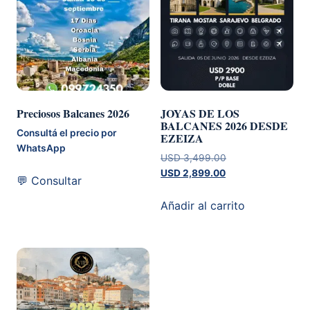
Preciosos Balcanes 2026
JOYAS DE LOS
BALCANES 2026 DESDE
Consultá el precio por
EZEIZA
WhatsApp
El
USD
3,499.00
El
precio
USD
2,899.00
💬 Consultar
precio
original
actual
era:
Añadir al carrito
es:
USD 3,499.00.
USD 2,899.00.