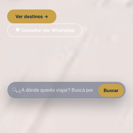
Ver destinos →
💬 Consultar por WhatsApp
✈️ Circuitos internacionales
🧳 Viajes a medida
🌍 6 continentes
🔍
Buscar