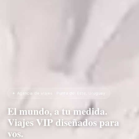
✦ Agencia de viajes · Punta del Este, Uruguay
El mundo, a tu medida.
Viajes VIP diseñados para
vos.