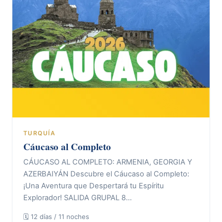
TURQUÍA
Cáucaso al Completo
CÁUCASO AL COMPLETO: ARMENIA, GEORGIA Y
AZERBAIYÁN Descubre el Cáucaso al Completo:
¡Una Aventura que Despertará tu Espíritu
Explorador! SALIDA GRUPAL 8…
🗓 12 días / 11 noches