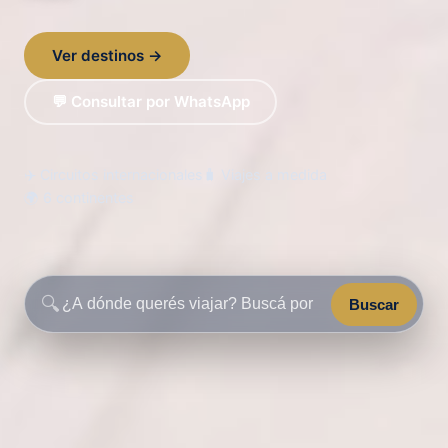
Ver destinos →
💬 Consultar por WhatsApp
✈️ Circuitos internacionales
🧳 Viajes a medida
🌍 6 continentes
🔍
Buscar