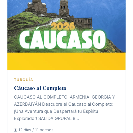
TURQUÍA
Cáucaso al Completo
CÁUCASO AL COMPLETO: ARMENIA, GEORGIA Y
AZERBAIYÁN Descubre el Cáucaso al Completo:
¡Una Aventura que Despertará tu Espíritu
Explorador! SALIDA GRUPAL 8…
🗓 12 días / 11 noches