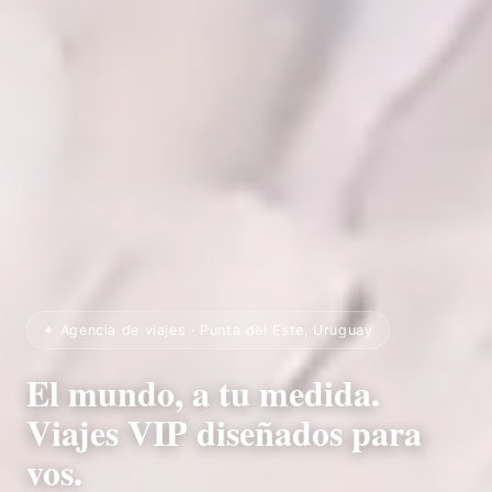
✦ Agencia de viajes · Punta del Este, Uruguay
El mundo, a tu medida.
Viajes VIP diseñados para
vos.