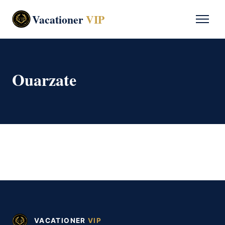
Vacationer
VIP
Ouarzate
VACATIONER
VIP