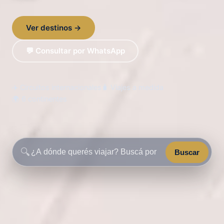
Ver destinos →
💬 Consultar por WhatsApp
✈️ Circuitos internacionales
🧳 Viajes a medida
🌍 6 continentes
🔍
Buscar