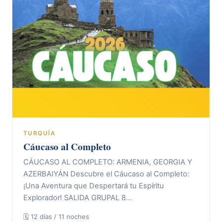
TURQUÍA
Cáucaso al Completo
CÁUCASO AL COMPLETO: ARMENIA, GEORGIA Y
AZERBAIYÁN Descubre el Cáucaso al Completo:
¡Una Aventura que Despertará tu Espíritu
Explorador! SALIDA GRUPAL 8…
🗓 12 días / 11 noches