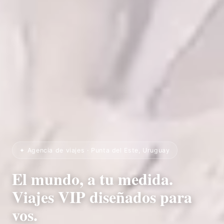
✦ Agencia de viajes · Punta del Este, Uruguay
El mundo, a tu medida.
Viajes VIP diseñados para
vos.