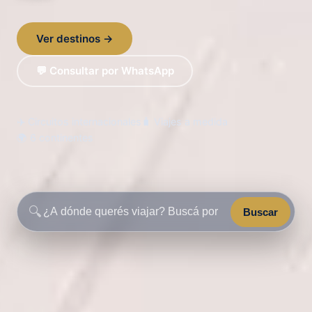
Ver destinos →
💬 Consultar por WhatsApp
✈️ Circuitos internacionales
🧳 Viajes a medida
🌍 6 continentes
🔍
Buscar