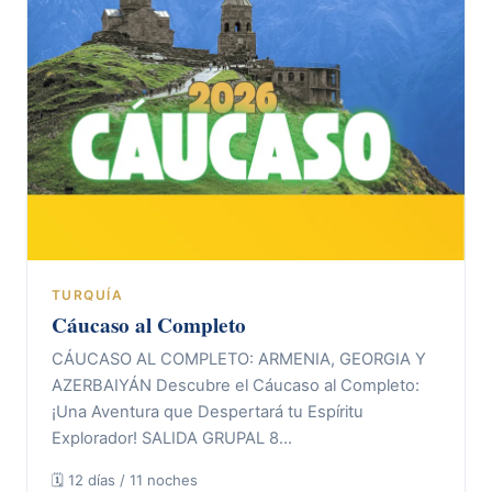
TURQUÍA
Cáucaso al Completo
CÁUCASO AL COMPLETO: ARMENIA, GEORGIA Y
AZERBAIYÁN Descubre el Cáucaso al Completo:
¡Una Aventura que Despertará tu Espíritu
Explorador! SALIDA GRUPAL 8…
🗓 12 días / 11 noches