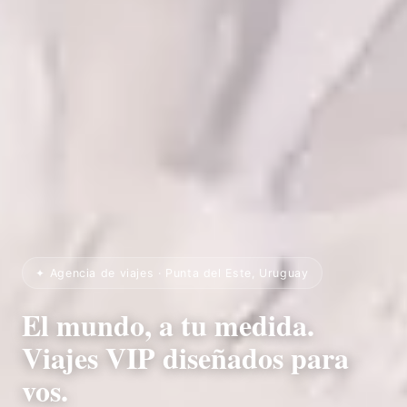
✦ Agencia de viajes · Punta del Este, Uruguay
El mundo, a tu medida.
Viajes VIP diseñados para
vos.