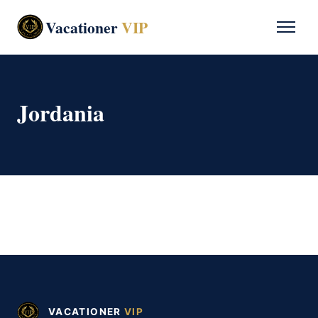
Vacationer
VIP
Jordania
VACATIONER
VIP